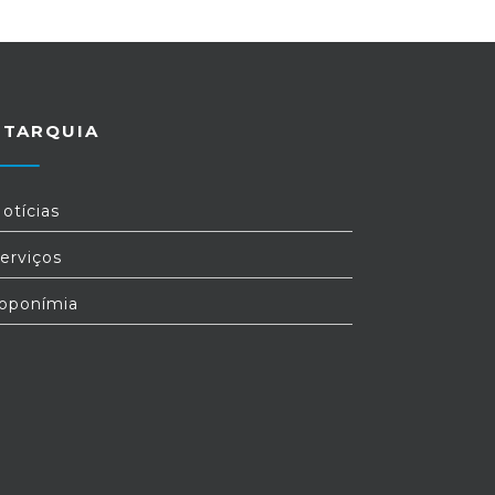
UTARQUIA
otícias
erviços
oponímia