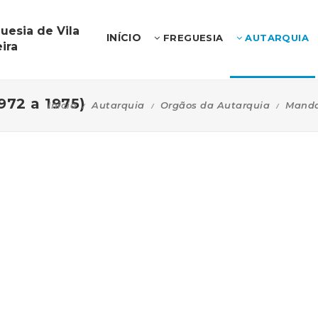
uesia de Vila
INÍCIO
FREGUESIA
AUTARQUIA
ira
972 a 1975)
Início
Autarquia
Orgãos da Autarquia
Manda