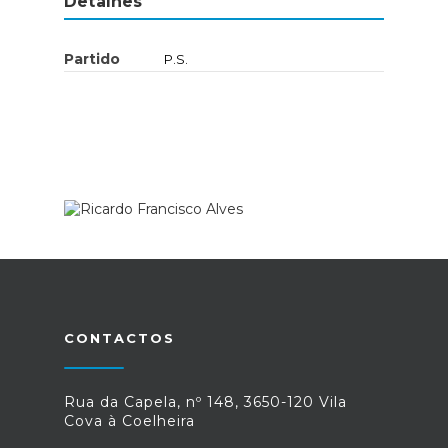
Detalhes
Partido
P.S.
CONTACTOS
Rua da Capela, nº 148, 3650-120 Vila
Cova à Coelheira