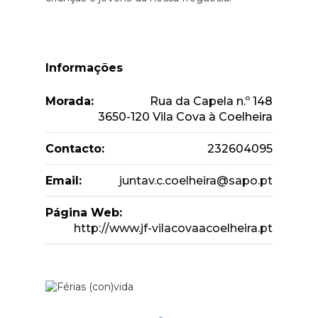
Informações
Morada:
Rua da Capela n.º 148
3650-120 Vila Cova à Coelheira
Contacto:
232604095
Email:
juntav.c.coelheira@sapo.pt
Página Web:
http://www.jf-vilacovaacoelheira.pt