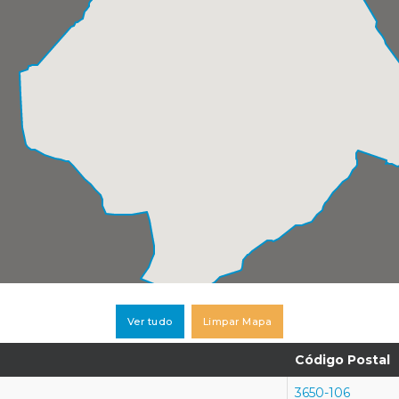
Ver tudo
Limpar Mapa
Código Postal
3650-106